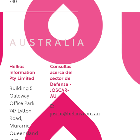
740
AUSTRALIA
Hellios
Consultas
Information
acerca del
Pty Limited
sector de
Defensa -
Building 5
JOSCAR-
Gateway
AU
Office Park
E:
747 Lytton
joscar@hellios.com.au
Road,
Murarrie,
Queensland