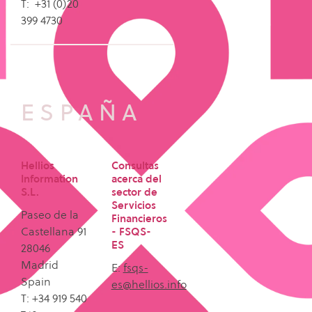
T: +31 (0)20
399 4730
ESPAÑA
Hellios
Consultas
Information
acerca del
S.L.
sector de
Servicios
Paseo de la
Financieros
Castellana 91
- FSQS-
ES
28046
Madrid
E:
fsqs-
Spain
es@hellios.info
T: +34 919 540