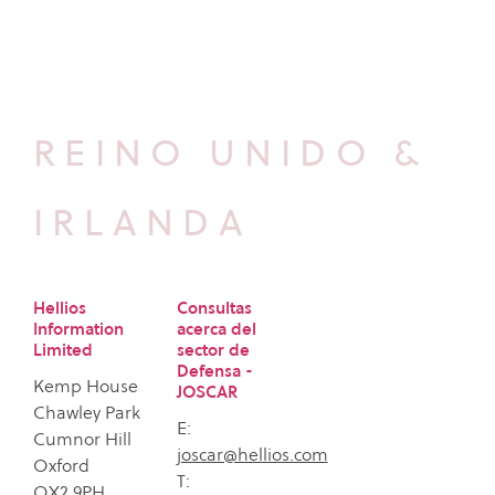
REINO UNIDO &
IRLANDA
Hellios
Consultas
Information
acerca del
Limited
sector de
Defensa -
Kemp House
JOSCAR
Chawley Park
E:
Cumnor Hill
joscar@hellios.com
Oxford
T:
OX2 9PH