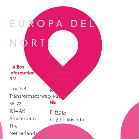
EUROPA DEL
NORTE
Hellios
Consultas
Information
acerca del
B.V.
sector de
Servicios
Unit 5.4
Financieros
Transformatorweg
- FSQS-
NE
38-72
1014 AK
E:
fsqs-
Amsterdam
ne@hellios.info
The
Netherlands