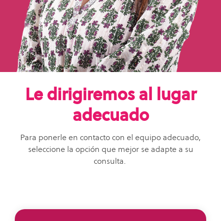
cadenas
de
suministro.
Le dirigiremos al lugar
adecuado
Para ponerle en contacto con el equipo adecuado,
seleccione la opción que mejor se adapte a su
consulta.