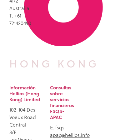
4172
Australia
T:
+61
721420490
HONG KONG
Información
Consultas
Hellios (Hong
sobre
Kong) Limited
servicios
financieros
102-104 Des
FSQS-
Voeux Road
APAC
Central
E:
fsqs-
3/F
apac@hellios.info
Los Voeux