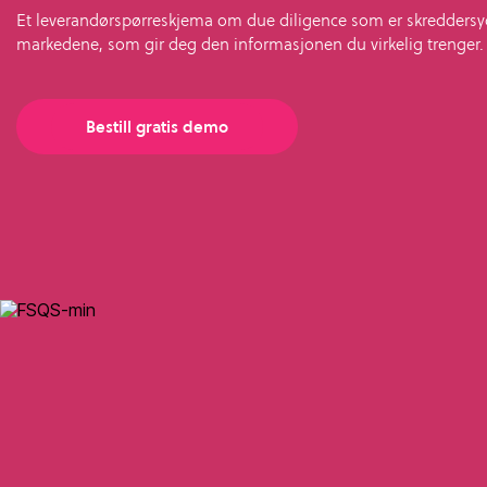
what
SME Portal
solve
sustainability
Join Community
Et leverandørspørreskjema om due diligence som er skreddersydd
you're
the
markedene, som gir deg den informasjonen du virkelig trenger.
to
looking
challenge
manage
for.
of
supplier
Bestill gratis demo
managing
data,
your
meet
supplier
regulatory
data.
requirements,
and
Buyer
strengthen
login
their
supply
chains.