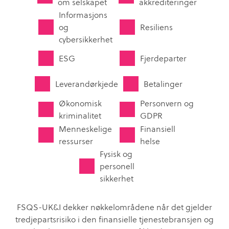
om selskapet
akkrediteringer
Informasjons
og
Resiliens
cybersikkerhet
ESG
Fjerdeparter
Leverandørkjede
Betalinger
Økonomisk
Personvern og
kriminalitet
GDPR
Menneskelige
Finansiell
ressurser
helse
Fysisk og
personell
sikkerhet
FSQS-UK&I dekker nøkkelområdene når det gjelder
tredjepartsrisiko i den finansielle tjenestebransjen og