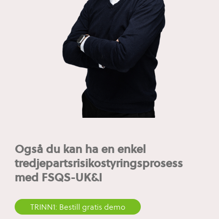
Også du kan ha en enkel
tredjepartsrisikostyringsprosess
med FSQS-UK&I
TRINN1: Bestill gratis demo