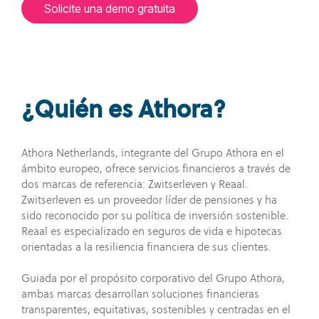
descubrir
nosotros
Solicite una demo gratuita
resiliencia
Iniciar sesión para
lo que
para
y
proveedores
busca.
ayudarle
sustentabilidad
a
para
Únete a la
gestionar
organizar
comunidad
¿Quién es Athora?
los
la
datos de
información
sus
de los
Athora Netherlands, integrante del Grupo Athora en el
proveedores.
ámbito europeo, ofrece servicios financieros a través de
proveedores,
dos marcas de referencia: Zwitserleven y Reaal.
acatar
Zwitserleven es un proveedor líder de pensiones y ha
Inicio de
los
sido reconocido por su política de inversión sostenible.
sesión para
Reaal es especializado en seguros de vida e hipotecas
requerimientos
compradores
orientadas a la resiliencia financiera de sus clientes.
normativos
y
Guiada por el propósito corporativo del Grupo Athora,
fortalecer
ambas marcas desarrollan soluciones financieras
transparentes, equitativas, sostenibles y centradas en el
las