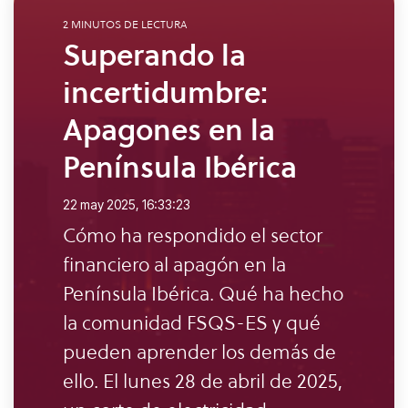
descubrir
nosotros
resiliencia
Iniciar sesión para
2 MINUTOS DE LECTURA
lo que
para
y
Superando la
proveedores
busca.
ayudarle
sustentabilidad
incertidumbre:
a
para
Únete a la
gestionar
organizar
comunidad
Apagones en la
los
la
Península Ibérica
datos de
información
sus
de los
22 may 2025, 16:33:23
proveedores.
proveedores,
Cómo ha respondido el sector
acatar
Inicio de
financiero al apagón en la
los
sesión para
Península Ibérica. Qué ha hecho
requerimientos
compradores
la comunidad FSQS-ES y qué
normativos
y
pueden aprender los demás de
fortalecer
ello. El lunes 28 de abril de 2025,
las