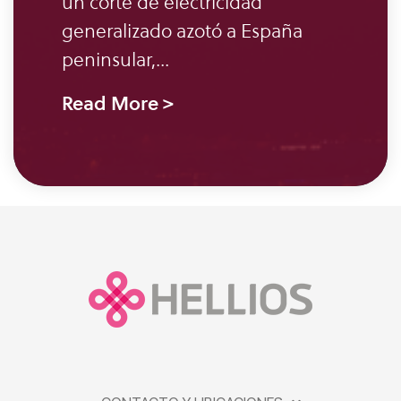
un corte de electricidad
cadenas
generalizado azotó a España
de
peninsular,...
suministro.
Read More >